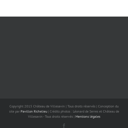
Copyright 2015 Château de Villesavin | Tous droits réservés | Conception du
site par
Pavillon Richelieu
| Crédits photos : Léonard de Serres et Château de
Villesavin - Tous droits réservés |
Mentions légales
Facebook