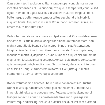
Class aptent taciti sociosqu ad litora torquent per conubia nostra, per
inceptos himenaeos. Nulla nunc dui, tristique in semper vel, congue sed
ligula. Nam dolor ligula, faucibus id sodales in, auctor fringilla libero.
Pellentesque pellentesque tempor tellus eget hendrerit. Morbi id
aliquam ligula. Aliquam id dui sem. Proin rhoncus consequat nisl, eu
ornare mauris tincidunt vitae.
Vestibulum sodales ante a purus volutpat euismod. Proin sodales quam
nec ante sollicitudin lacinia. Ut egestas bibendum tempor. Morbi non
nibh sit amet ligula blandit ullamcorper in nec risus. Pellentesque
fringilla diam faucibus tortor bibendum vulputate. Etiam turpis urna,
rhoncus et mattis ut, dapibus eu nunc. Nunc sed aliquet nisi. Nullam ut
magna non lacus adipiscing volutpat. Aenean odio mauris, consectetur
quis consequat quis, blandit a nunc. Sed orci erat, placerat ac interdum
ut, suscipit eu augue. Nunc vitae mi tortor. Ut vel justo quis lectus
elementum ullamcorper volutpat vel libero.
Donec volutpat nibh sit amet libero ornare non laoreet arcu luctus.
Donec id arcu quis mauris euismod placerat sit amet ut metus. Sed
imperdiet fringilla sem eget euismod. Pellentesque habitant morbi
tristique senectus et netus et malesuada fames ac turpis egestas.
Pellentesque adipiscing, neque ut pulvinar tincidunt, est sem euismod