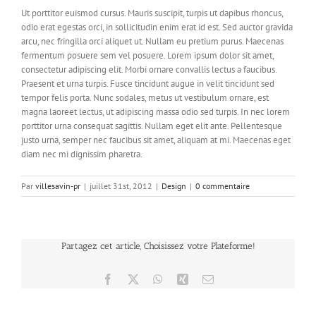
Ut porttitor euismod cursus. Mauris suscipit, turpis ut dapibus rhoncus,
odio erat egestas orci, in sollicitudin enim erat id est. Sed auctor gravida
arcu, nec fringilla orci aliquet ut. Nullam eu pretium purus. Maecenas
fermentum posuere sem vel posuere. Lorem ipsum dolor sit amet,
consectetur adipiscing elit. Morbi ornare convallis lectus a faucibus.
Praesent et urna turpis. Fusce tincidunt augue in velit tincidunt sed
tempor felis porta. Nunc sodales, metus ut vestibulum ornare, est
magna laoreet lectus, ut adipiscing massa odio sed turpis. In nec lorem
porttitor urna consequat sagittis. Nullam eget elit ante. Pellentesque
justo urna, semper nec faucibus sit amet, aliquam at mi. Maecenas eget
diam nec mi dignissim pharetra.
Par
villesavin-pr
|
juillet 31st, 2012
|
Design
|
0 commentaire
Partagez cet article, Choisissez votre Plateforme!
Facebook
X
WhatsApp
Xing
Email