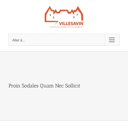
Passer
au
contenu
Aller à...
Proin Sodales Quam Nec Sollicit