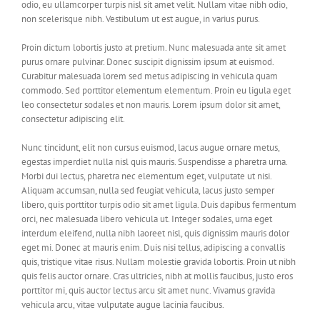
odio, eu ullamcorper turpis nisl sit amet velit. Nullam vitae nibh odio,
non scelerisque nibh. Vestibulum ut est augue, in varius purus.
Proin dictum lobortis justo at pretium. Nunc malesuada ante sit amet
purus ornare pulvinar. Donec suscipit dignissim ipsum at euismod.
Curabitur malesuada lorem sed metus adipiscing in vehicula quam
commodo. Sed porttitor elementum elementum. Proin eu ligula eget
leo consectetur sodales et non mauris. Lorem ipsum dolor sit amet,
consectetur adipiscing elit.
Nunc tincidunt, elit non cursus euismod, lacus augue ornare metus,
egestas imperdiet nulla nisl quis mauris. Suspendisse a pharetra urna.
Morbi dui lectus, pharetra nec elementum eget, vulputate ut nisi.
Aliquam accumsan, nulla sed feugiat vehicula, lacus justo semper
libero, quis porttitor turpis odio sit amet ligula. Duis dapibus fermentum
orci, nec malesuada libero vehicula ut. Integer sodales, urna eget
interdum eleifend, nulla nibh laoreet nisl, quis dignissim mauris dolor
eget mi. Donec at mauris enim. Duis nisi tellus, adipiscing a convallis
quis, tristique vitae risus. Nullam molestie gravida lobortis. Proin ut nibh
quis felis auctor ornare. Cras ultricies, nibh at mollis faucibus, justo eros
porttitor mi, quis auctor lectus arcu sit amet nunc. Vivamus gravida
vehicula arcu, vitae vulputate augue lacinia faucibus.