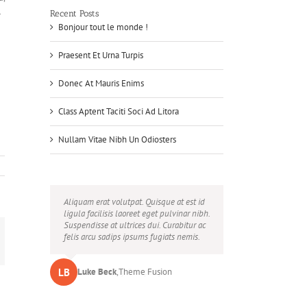
.
Recent Posts
Bonjour tout le monde !
Praesent Et Urna Turpis
Donec At Mauris Enims
Class Aptent Taciti Soci Ad Litora
Nullam Vitae Nibh Un Odiosters
Neque porro quisquam est, qui dolorem
Aliquam erat volutpat. Quisque at est id
ipsum quia dolor sit amet, consec tetur,
ligula facilisis laoreet eget pulvinar nibh.
adipisci velit, sed quia non numquam
Suspendisse at ultrices dui. Curabitur ac
eius modi tempora voluptas amets unser.
felis arcu sadips ipsums fugiats nemis.
mail
LB
JD
John Doe
Luke Beck
,
My Company
,
Theme Fusion