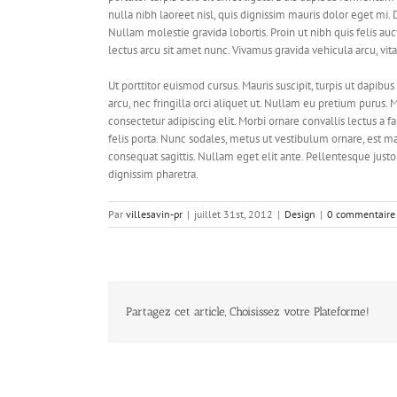
nulla nibh laoreet nisl, quis dignissim mauris dolor eget mi. Do
Nullam molestie gravida lobortis. Proin ut nibh quis felis aucto
lectus arcu sit amet nunc. Vivamus gravida vehicula arcu, vit
Ut porttitor euismod cursus. Mauris suscipit, turpis ut dapibus
arcu, nec fringilla orci aliquet ut. Nullam eu pretium puru
consectetur adipiscing elit. Morbi ornare convallis lectus a f
felis porta. Nunc sodales, metus ut vestibulum ornare, est ma
consequat sagittis. Nullam eget elit ante. Pellentesque jus
dignissim pharetra.
Par
villesavin-pr
|
juillet 31st, 2012
|
Design
|
0 commentaire
Partagez cet article, Choisissez votre Plateforme!