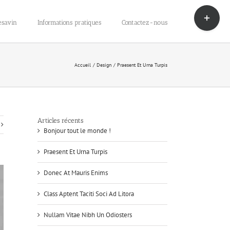
Bascule
de
esavin
Informations pratiques
Contactez-nous
la
zone
de
la
Accueil
Design
Praesent Et Urna Turpis
barre
coulissante
Articles récents
Bonjour tout le monde !
Praesent Et Urna Turpis
Donec At Mauris Enims
Class Aptent Taciti Soci Ad Litora
Nullam Vitae Nibh Un Odiosters