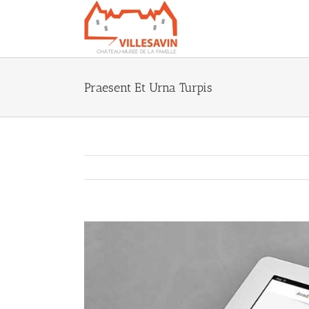
Passer
au
contenu
Praesent Et Urna Turpis
Voir
l'image
agrandie