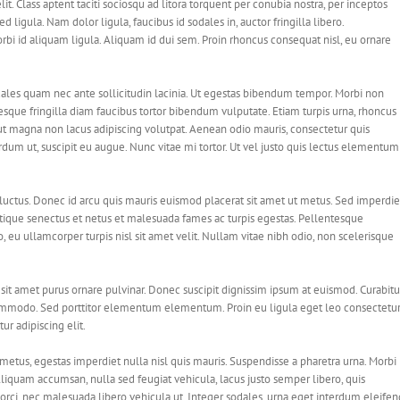
lit. Class aptent taciti sociosqu ad litora torquent per conubia nostra, per inceptos
 ligula. Nam dolor ligula, faucibus id sodales in, auctor fringilla libero.
bi id aliquam ligula. Aliquam id dui sem. Proin rhoncus consequat nisl, eu ornare
ales quam nec ante sollicitudin lacinia. Ut egestas bibendum tempor. Morbi non
tesque fringilla diam faucibus tortor bibendum vulputate. Etiam turpis urna, rhoncus
 ut magna non lacus adipiscing volutpat. Aenean odio mauris, consectetur quis
terdum ut, suscipit eu augue. Nunc vitae mi tortor. Ut vel justo quis lectus elementum
 luctus. Donec id arcu quis mauris euismod placerat sit amet ut metus. Sed imperdie
stique senectus et netus et malesuada fames ac turpis egestas. Pellentesque
, eu ullamcorper turpis nisl sit amet velit. Nullam vitae nibh odio, non scelerisque
sit amet purus ornare pulvinar. Donec suscipit dignissim ipsum at euismod. Curabitu
mmodo. Sed porttitor elementum elementum. Proin eu ligula eget leo consectetu
r adipiscing elit.
metus, egestas imperdiet nulla nisl quis mauris. Suspendisse a pharetra urna. Morbi
Aliquam accumsan, nulla sed feugiat vehicula, lacus justo semper libero, quis
 orci, nec malesuada libero vehicula ut. Integer sodales, urna eget interdum eleifen