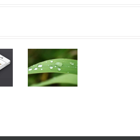
ncidunt Elit
ursus