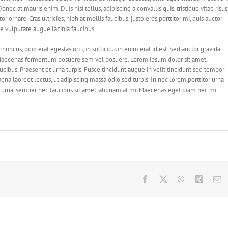
nec at mauris enim. Duis nisi tellus, adipiscing a convallis quis, tristique vitae risus
r ornare. Cras ultricies, nibh at mollis faucibus, justo eros porttitor mi, quis auctor
ae vulputate augue lacinia faucibus.
 rhoncus, odio erat egestas orci, in sollicitudin enim erat id est. Sed auctor gravida
s. Maecenas fermentum posuere sem vel posuere. Lorem ipsum dolor sit amet,
aucibus. Praesent et urna turpis. Fusce tincidunt augue in velit tincidunt sed tempor
gna laoreet lectus, ut adipiscing massa odio sed turpis. In nec lorem porttitor urna
to urna, semper nec faucibus sit amet, aliquam at mi. Maecenas eget diam nec mi
Facebook
X
WhatsApp
Xing
E