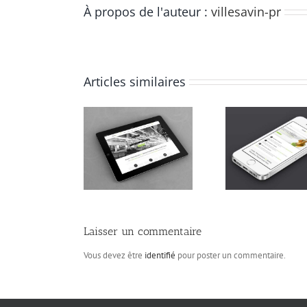
À propos de l'auteur :
villesavin-pr
Articles similaires
lass Aptent Taciti
Proin Sodales Quam
Nunc Ti
Soci Ad Litora
Nec Sollicit
C
Laisser un commentaire
Vous devez être
identifié
pour poster un commentaire.