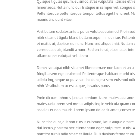
Quisque ligulas ipsum, euismod atras vulputate iltricies etri e
himenaeos. Nulla nunc dui, tristique in semper vel, congue sed
Pellentesque pellentesque tempor tellus eget hendrerit. Mor
mauris tincidunt vitae.
Vestibulum sodales ante a purus volutpat euismod. Proin sod
nibh sit amet ligula blandit ullamcorper in nec risus. Pellen
et mattis ut, dapibus eu nunc. Nunc sed aliquet nisi. Nullam
consequat quis, blandit a nunc. Sed orci erat, placerat ac in
ullamcorper volutpat vel libero.
Donec volutpat nibh sit amet libero ornare non laoreet arcu
fringilla sem eget euismod. Pellentesque habitant morbi tri
adipiscing, neque ut pulvinar tincidunt, est sem euismod odio
nibh. Vestibulum ut est augue, in varius purus.
Proin dictum lobortis justo at pretium. Nunc malesuada ante 
malesuada lorem sed metus adipiscing in vehicula quam co
sodales et non mauris. Lorem ipsum dolor sit amet, consectetu
Nunc tincidunt, elit non cursus euismod, lacus augue ornare 
dui lectus, pharetra nec elementum eget, vulputate ut nisi. 
porttitor turpis odio sit amet ligula. Duis dapibus fermentum